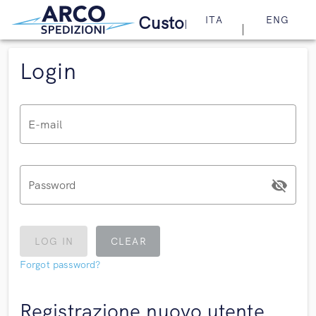
Customer Area
ITA
ENG
|
Login
E-mail
Password
LOG IN
CLEAR
Forgot password?
Registrazione nuovo utente